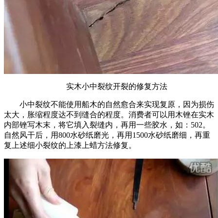
实木小中裂纹开裂的修复方法
小中裂纹不能使用船木的自然愈合来实现复原，因为损伤
太大，胀缩程度达不到缝合的程度。消费者可以用木锉在实木
内部锉写木末，将它填入裂缝内，再用一些胶水，如：502。
自然风干后，用800水砂纸磨光，再用1500水砂纸磨细，再重
复上述细小裂纹的上漆上蜡方法修复。