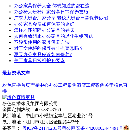
办公家具保养大全 你想知道的都在这
办公椅大班椅厂家分享日常保养技巧
广东大班台厂家分享 老板大班台日常保养妙招
办公家具金属如何保养的更好
怎样才能消除办公家具的异味
如何有效阻止办公家具的退化生锈问题
不经常使用的家具保养方法
对于文件柜的保养有什么禁忌吗？
夏天办公家具应该如何保养?
关于家具日常维护10要素
最新资讯文章
粉色直播首页
产品中心
办公工程案例
酒店工程案例
关于粉色直
播
粉色直播家具集团有限公司
全国定制热线：400-881-3566
总部地址：中山市小榄镇宝丰社区泰业路1号
展厅地址：江门市江海区金瓯路422号
备案号：
粤ICP备24176281号
粤公网安备 44200002444491号