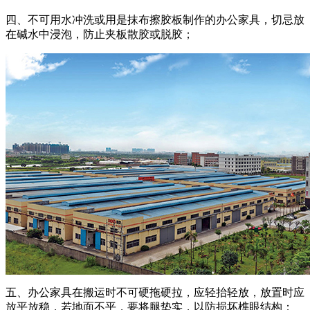
四、不可用水冲洗或用是抹布擦胶板制作的办公家具，切忌放
在碱水中浸泡，防止夹板散胶或脱胶；
五、办公家具在搬运时不可硬拖硬拉，应轻抬轻放，放置时应
放平放稳，若地面不平，要将腿垫实，以防损坏榫眼结构；