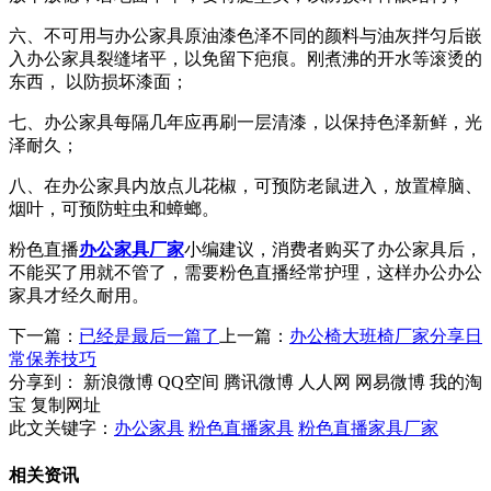
六、不可用与办公家具原油漆色泽不同的颜料与油灰拌匀后嵌
入办公家具裂缝堵平，以免留下疤痕。刚煮沸的开水等滚烫的
东西， 以防损坏漆面；
七、办公家具每隔几年应再刷一层清漆，以保持色泽新鲜，光
泽耐久；
八、在办公家具内放点儿花椒，可预防老鼠进入，放置樟脑、
烟叶，可预防蛀虫和蟑螂。
粉色直播
办公家具厂家
小编建议，消费者购买了办公家具后，
不能买了用就不管了，需要粉色直播经常护理，这样办公办公
家具才经久耐用。
下一篇：
已经是最后一篇了
上一篇：
办公椅大班椅厂家分享日
常保养技巧
分享到：
新浪微博
QQ空间
腾讯微博
人人网
网易微博
我的淘
宝
复制网址
此文关键字：
办公家具
粉色直播家具
粉色直播家具厂家
相关资讯