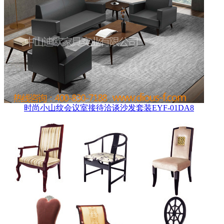
时尚小山纹会议室接待洽谈沙发套装EYF-01DA8