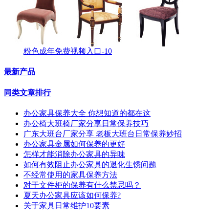
粉色成年免费视频入口-10
最新产品
同类文章排行
办公家具保养大全 你想知道的都在这
办公椅大班椅厂家分享日常保养技巧
广东大班台厂家分享 老板大班台日常保养妙招
办公家具金属如何保养的更好
怎样才能消除办公家具的异味
如何有效阻止办公家具的退化生锈问题
不经常使用的家具保养方法
对于文件柜的保养有什么禁忌吗？
夏天办公家具应该如何保养?
关于家具日常维护10要素