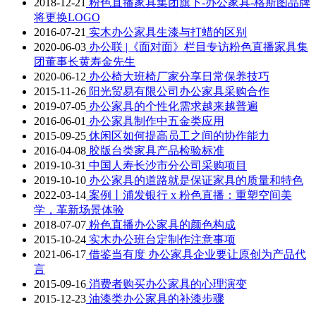
2018-12-21
粉色直播家具集团旗下-办公家具-格斯图品牌
将更换LOGO
2016-07-21
实木办公家具生漆与打蜡的区别
2020-06-03
办公联 |《面对面》栏目专访粉色直播家具集
团董事长黄寿金先生
2020-06-12
办公椅大班椅厂家分享日常保养技巧
2015-11-26
阳光贸易有限公司办公家具采购合作
2019-07-05
办公家具的个性化需求越来越普遍
2016-06-01
办公家具制作中五金类应用
2015-09-25
休闲区如何提高员工之间的协作能力
2016-04-08
胶版台类家具产品检验标准
2019-10-31
中国人寿长沙市分公司采购项目
2019-10-10
办公家具的道路就是保证家具的质量和特色
2022-03-14
案例丨浦发银行 x 粉色直播：重塑空间美
学，革新场景体验
2018-07-07
粉色直播办公家具的颜色构成
2015-10-24
实木办公班台定制作注意事项
2021-06-17
借鉴当有度 办公家具企业要让原创为产品代
言
2015-09-16
消费者购买办公家具的心理演变
2015-12-23
油漆类办公家具的补漆步骤